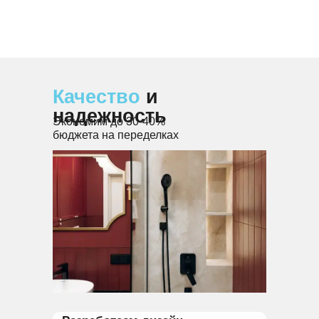
Качество
и
надежность
Экономим до 30-40%
бюджета на переделках