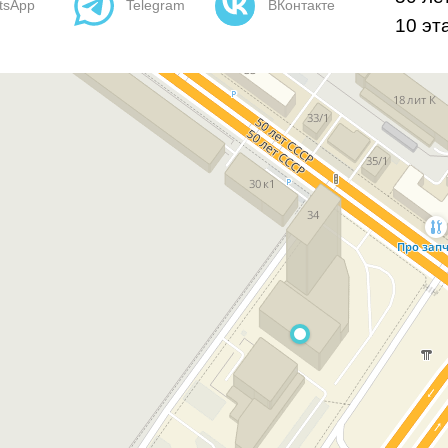
tsApp
Telegram
ВКонтакте
10 эт