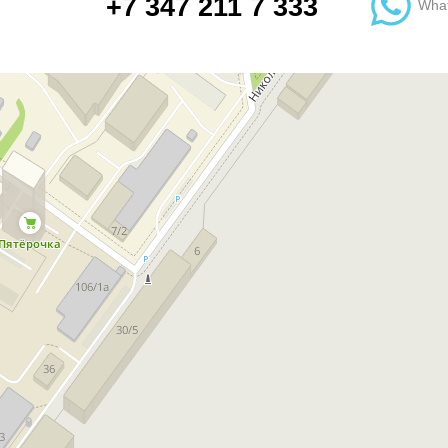
+7 347 211 7 333
Wha