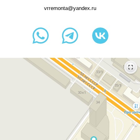
vrremonta@yandex.ru